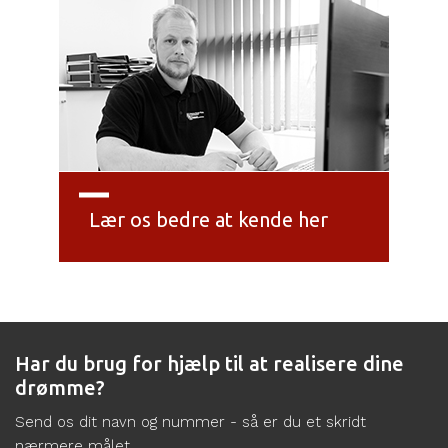
Lær os bedre at kende her
Har du brug for hjælp til at realisere dine
drømme?
Send os dit navn og nummer - så er du et skridt
nærmere målet.