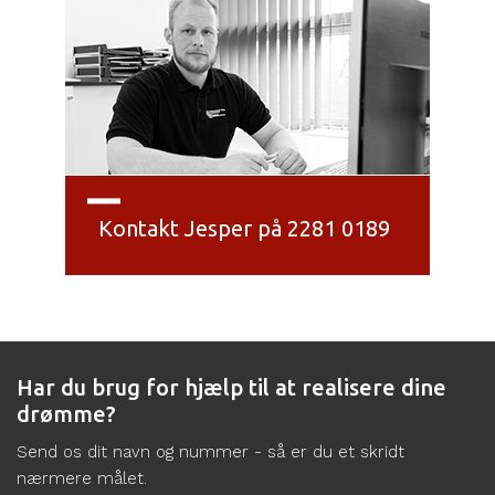
Kontakt Jesper på 2281 0189
Har du brug for hjælp til at realisere dine
drømme?
Send os dit navn og nummer - så er du et skridt
nærmere målet.